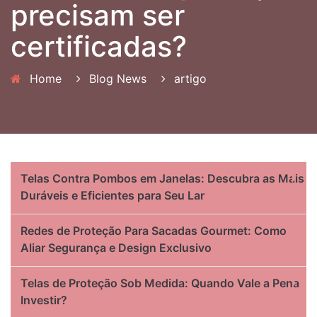
precisam ser
certificadas?
Home
Blog News
artigo
Telas Contra Pombos em Janelas: Descubra as Mais
Duráveis e Eficientes para Seu Lar
Redes de Proteção Para Sacadas Gourmet: Como
Aliar Segurança e Design Exclusivo
Telas de Proteção Sob Medida: Quando Vale a Pena
Investir?