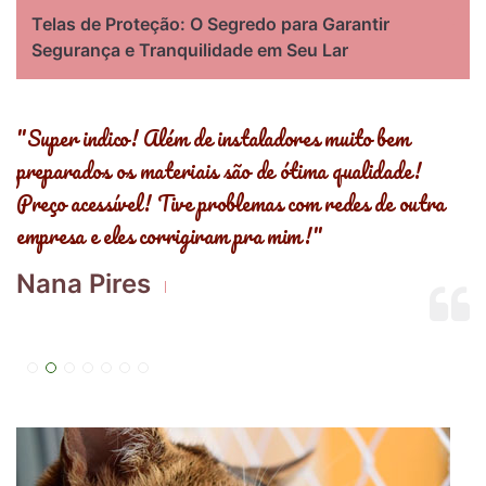
Telas de Proteção: O Segredo para Garantir
Segurança e Tranquilidade em Seu Lar
s
"Super indico! Além de instaladores muito bem
"
preparados os materiais são de ótima qualidade!
,
Preço acessível! Tive problemas com redes de outra
R
empresa e eles corrigiram pra mim!"
E
Nana Pires