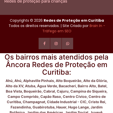
Redes de proteção para crianças
Copyrights © 2026
Redes de Proteção em Curitiba
Todos os direitos reservados. | Site Criado por
Brain In -
Tráfego em SEO
Os bairros mais atendidos pela
Âncora Redes de Proteção em
Curitiba:
Ahú,
Ahú,
Alphaville Pinhais,
Alto Boqueirão,
Alto da Glória,
Alto da XV,
Atuba,
Água Verde,
Bacacheri,
Bairro Alto,
Batel,
Boa Vista,
Boqueirão,
Cabral,
Cajuru,
Campina do Siqueira,
Campo Comprido,
Capão Raso,
Centro Cívico,
Centro de
Curitiba,
Champagnat,
Cidade Industrial - CIC,
Cristo Rei,
Fazendinha,
Guabirotuba,
Hauer,
Hugo Lange,
Jardim
Botânico,
Jardim das Américas,
Jardim Social,
Juvevê,