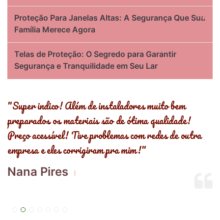
Proteção Para Janelas Altas: A Segurança Que Sua
Família Merece Agora
Telas de Proteção: O Segredo para Garantir
Segurança e Tranquilidade em Seu Lar
s
"Super indico! Além de instaladores muito bem
"
preparados os materiais são de ótima qualidade!
,
Preço acessível! Tive problemas com redes de outra
R
empresa e eles corrigiram pra mim!"
E
Nana Pires