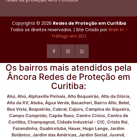
Copyrights © 2026
Redes de Proteção em Curitiba
Todos os direitos reservados. | Site Criado por
Brain In -
Tráfego em SEO
Os bairros mais atendidos pela
Âncora Redes de Proteção em
Curitiba:
Ahú,
Ahú,
Alphaville Pinhais,
Alto Boqueirão,
Alto da Glória,
Alto da XV,
Atuba,
Água Verde,
Bacacheri,
Bairro Alto,
Batel,
Boa Vista,
Boqueirão,
Cabral,
Cajuru,
Campina do Siqueira,
Campo Comprido,
Capão Raso,
Centro Cívico,
Centro de
Curitiba,
Champagnat,
Cidade Industrial - CIC,
Cristo Rei,
Fazendinha,
Guabirotuba,
Hauer,
Hugo Lange,
Jardim
Botânico,
Jardim das Américas,
Jardim Social,
Juvevê,