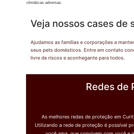
climáticas adversas.
Veja nossos cases de 
Ajudamos as famílias e corporações a manter
seus pets domésticos. Entre em contato con
livre de riscos e aconhegante para todos.
Redes de 
"Super indico! Além de
instaladores muito bem preparados
os materiais são de ótima
As melhores redes de proteção em Curi
qualidade! Preço acessível! Tive
Utilizando a rede de proteção é possível p
problemas com redes de outra
você ama, que convivem com você e in