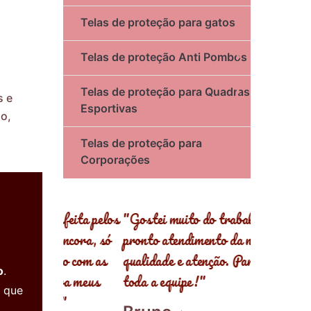
Telas de proteção para gatos
Telas de proteção Anti Pombos
Telas de proteção para Quadras
s e
Esportivas
o,
Telas de proteção para
Corporações
sfeita pelos
"Gostei muito do trabalho e
"Estou ext
 ncora, só
pronto atendimento da ncora com
com a quali
ho com as
qualidade e atenção. Parabéns a
instalação 
o
.
ora meus
toda a equipe!"
proteção. 
s que
."
protegida.