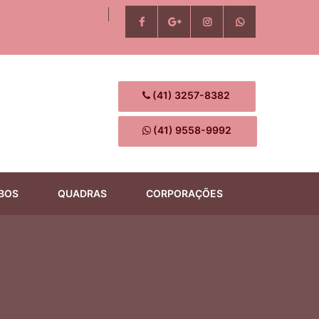
(41) 3257-8382
(41) 9558-9992
BOS
QUADRAS
CORPORAÇÕES