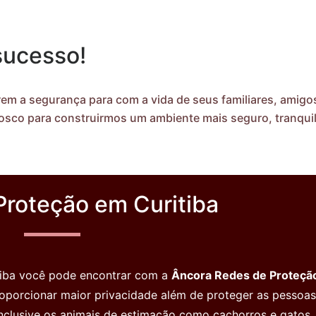
sucesso!
em a segurança para com a vida de seus familiares, amigo
osco para construirmos um ambiente mais seguro, tranquil
Proteção em Curitiba
"Ótimo atendimento, Profissionais
"Estou totalmente sati
com equipamentos de segurança,
serviços prestados pela
qualidade no serviço executado e
tenho elogios ao trabal
tiba você pode encontrar com a
Âncora Redes de Proteçã
produto diferenciado do anterior,
redes de proteção. Ad
roporcionar maior privacidade além de proteger as pessoa
recomendo pois o Bartolomeu e a
gatinhos estão seguros
clusive os animais de estimação como cachorros e gatos.