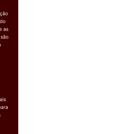
eção
ado
e as
 são
a
ais
para
a