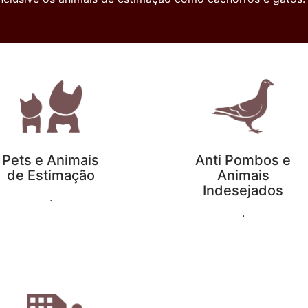
Berenice meus gatos, estão sempre
Roberta
nas janelas e hoje sinto muito mais
segura!"
Marco Luciw
Pets e Animais
Anti Pombos e
de Estimação
Animais
Indesejados
.
.