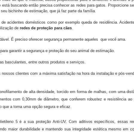
ue está buscando então precisa conhecer as redes para gatos. Proporcione s
o seu bichinho de estimação, que já faz parte da família.
de acidentes domésticos como por exemplo queda de residência. Aciden
ilização de
redes de proteção para cães
.
adável. É preciso oferecer segurança permanente aqueles que você ama.
para garantir a segurança e proteção do seu animal de estimação.
 basculantes, entre outros produtos e serviços.
s nossos clientes com a máxima satisfação na hora da instalação e pós-ven
.
onofilamento de alta densidade, torcido em forma de malhas, com uma dist
amentos com 0,30mm de diâmetro, que conferem robustez e resistência ao 
o que a torna uma opção segura e eficaz.
ietileno 5 é a sua proteção Anti-UV. Com aditivos específicos, essas r
antindo maior durabilidade e mantendo sua integridade estética mesmo em c