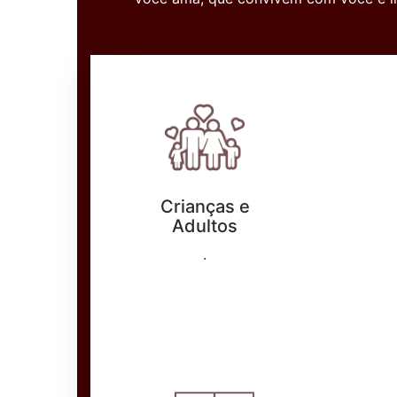
empresa e eles corrigiram pra
mim!"
Nana Pires
Crianças e
Adultos
.