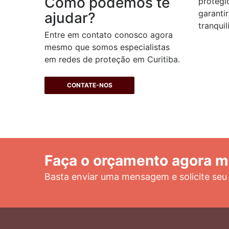
Como podemos te
protegi
garant
ajudar?
tranqui
Entre em contato conosco agora
mesmo que somos especialistas
em redes de proteção em Curitiba.
CONTATE-NOS
Faça o orçamento agora 
Basta enviar uma mensagem e solicite seu