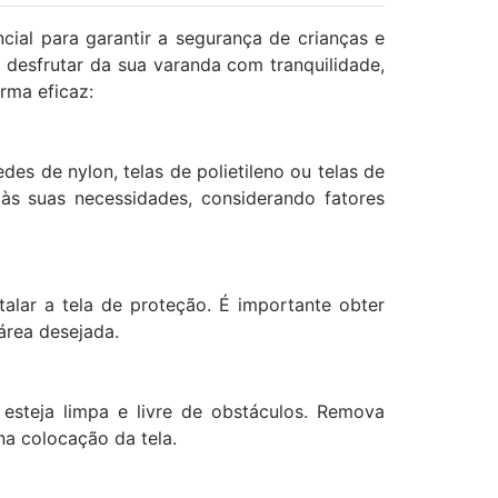
ial para garantir a segurança de crianças e
 desfrutar da sua varanda com tranquilidade,
orma eficaz:
des de nylon, telas de polietileno ou telas de
 às suas necessidades, considerando fatores
alar a tela de proteção. É importante obter
área desejada.
"Estou extremamente satisfeita
"Gostei muito do traba
com a qualidade e rapidez na
pronto atendimento da
 esteja limpa e livre de obstáculos. Remova
na colocação da tela.
instalação das nossas redes de
qualidade e atenção. P
proteção. Minha família segura e
toda a equipe!"