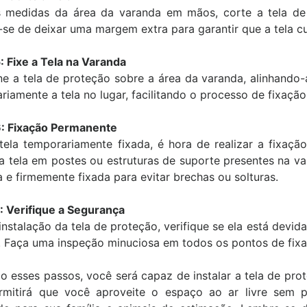
Bartolomeu meu gato ficou
 medidas da área da varanda em mãos, corte a tela de
o Cruz
protegido."
se de deixar uma margem extra para garantir que a tela c
Anderson costa
: Fixe a Tela na Varanda
ne a tela de proteção sobre a área da varanda, alinhando-a 
riamente a tela no lugar, facilitando o processo de fixação 
: Fixação Permanente
ela temporariamente fixada, é hora de realizar a fixaçã
a tela em postes ou estruturas de suporte presentes na va
a e firmemente fixada para evitar brechas ou solturas.
: Verifique a Segurança
instalação da tela de proteção, verifique se ela está devid
. Faça uma inspeção minuciosa em todos os pontos de fixaç
o esses passos, você será capaz de instalar a tela de pro
ermitirá que você aproveite o espaço ao ar livre sem