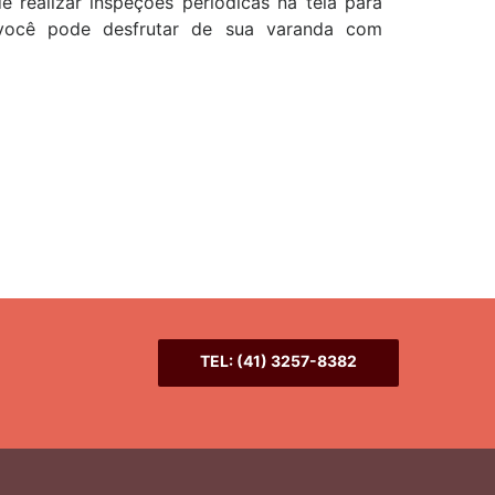
 realizar inspeções periódicas na tela para
a você pode desfrutar de sua varanda com
TEL: (41) 3257-8382