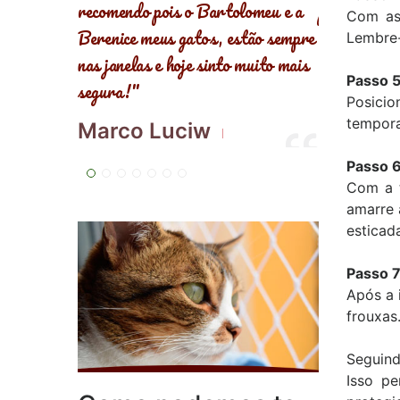
lomeu e a
problemas com redes de outra
Com as
Everald
stão sempre
empresa e eles corrigiram pra
Lembre-
 muito mais
mim!"
Passo 5
Nana Pires
Posicio
tempora
Passo 6
Com a t
amarre 
esticad
Passo 7
Após a 
frouxas
Seguind
Isso p