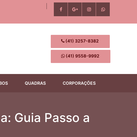
(41) 3257-8382
(41) 9558-9992
BOS
QUADRAS
CORPORAÇÕES
a: Guia Passo a