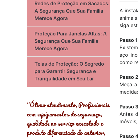
Redes de Proteção em Sacadas:
A insta
A Segurança Que Sua Família
animais
Merece Agora
siga es
Proteção Para Janelas Altas: A
Passo 1
Segurança Que Sua Família
Existem
Merece Agora
aço ino
como res
Telas de Proteção: O Segredo
para Garantir Segurança e
Passo 2
Tranquilidade em Seu Lar
Meça a 
medidas
ofissionais
"Super indico! Além de
"Oferece se
Passo 3
gurança,
instaladores muito bem preparados
para toda fa
Antes d
móveis,
ecutado e
os materiais são de ótima
protegidos 
 anterior,
qualidade! Preço acessível! Tive
Âncora Red
Passo 4