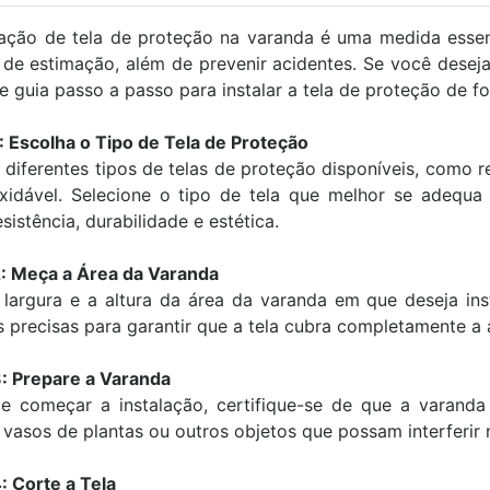
lação de tela de proteção na varanda é uma medida essenc
 de estimação, além de prevenir acidentes. Se você deseja
te guia passo a passo para instalar a tela de proteção de f
: Escolha o Tipo de Tela de Proteção
 diferentes tipos de telas de proteção disponíveis, como re
xidável. Selecione o tipo de tela que melhor se adequa
istência, durabilidade e estética.
: Meça a Área da Varanda
largura e a altura da área da varanda em que deseja inst
 precisas para garantir que a tela cubra completamente a 
gurança e conforto
"Serviço rápido, pedi e me
: Prepare a Varanda
mília ,filhos e pets
atenderam no mesmo dia, fiquei
e começar a instalação, certifique-se de que a varanda
 vasos de plantas ou outros objetos que possam interferir 
com redes de proteção
satisfeito com o trabalho,
es de Proteção."
instaladores super educados e
: Corte a Tela