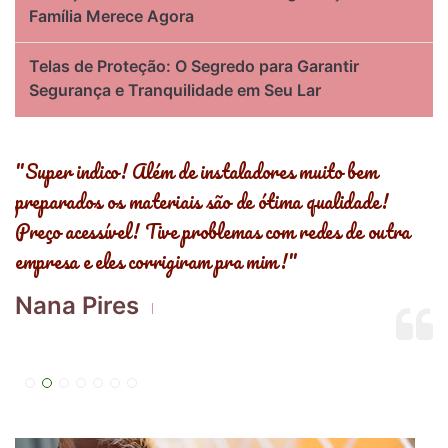
Família Merece Agora
Telas de Proteção: O Segredo para Garantir
Segurança e Tranquilidade em Seu Lar
s
"Super indico! Além de instaladores muito bem
"
preparados os materiais são de ótima qualidade!
,
Preço acessível! Tive problemas com redes de outra
R
empresa e eles corrigiram pra mim!"
E
Nana Pires