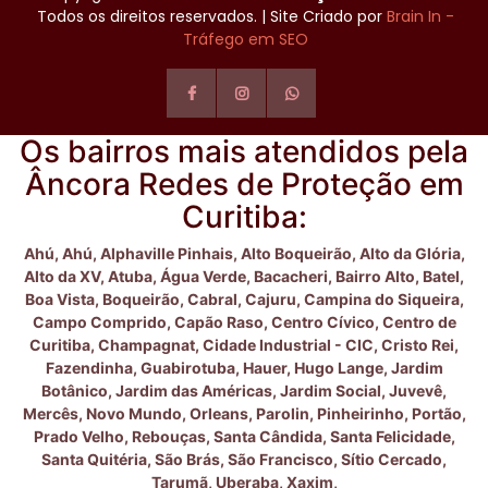
Todos os direitos reservados. | Site Criado por
Brain In -
Tráfego em SEO
Os bairros mais atendidos pela
Âncora Redes de Proteção em
Curitiba:
Ahú,
Ahú,
Alphaville Pinhais,
Alto Boqueirão,
Alto da Glória,
Alto da XV,
Atuba,
Água Verde,
Bacacheri,
Bairro Alto,
Batel,
Boa Vista,
Boqueirão,
Cabral,
Cajuru,
Campina do Siqueira,
Campo Comprido,
Capão Raso,
Centro Cívico,
Centro de
Curitiba,
Champagnat,
Cidade Industrial - CIC,
Cristo Rei,
Fazendinha,
Guabirotuba,
Hauer,
Hugo Lange,
Jardim
Botânico,
Jardim das Américas,
Jardim Social,
Juvevê,
Mercês,
Novo Mundo,
Orleans,
Parolin,
Pinheirinho,
Portão,
Prado Velho,
Rebouças,
Santa Cândida,
Santa Felicidade,
Santa Quitéria,
São Brás,
São Francisco,
Sítio Cercado,
Tarumã,
Uberaba,
Xaxim,