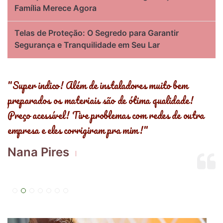
Família Merece Agora
Telas de Proteção: O Segredo para Garantir
Segurança e Tranquilidade em Seu Lar
s
"Super indico! Além de instaladores muito bem
"
preparados os materiais são de ótima qualidade!
,
Preço acessível! Tive problemas com redes de outra
R
empresa e eles corrigiram pra mim!"
E
Nana Pires