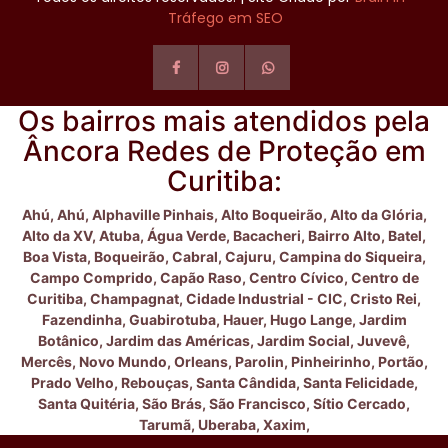
Tráfego em SEO
Os bairros mais atendidos pela
Âncora Redes de Proteção em
Curitiba:
Ahú,
Ahú,
Alphaville Pinhais,
Alto Boqueirão,
Alto da Glória,
Alto da XV,
Atuba,
Água Verde,
Bacacheri,
Bairro Alto,
Batel,
Boa Vista,
Boqueirão,
Cabral,
Cajuru,
Campina do Siqueira,
Campo Comprido,
Capão Raso,
Centro Cívico,
Centro de
Curitiba,
Champagnat,
Cidade Industrial - CIC,
Cristo Rei,
Fazendinha,
Guabirotuba,
Hauer,
Hugo Lange,
Jardim
Botânico,
Jardim das Américas,
Jardim Social,
Juvevê,
Mercês,
Novo Mundo,
Orleans,
Parolin,
Pinheirinho,
Portão,
Prado Velho,
Rebouças,
Santa Cândida,
Santa Felicidade,
Santa Quitéria,
São Brás,
São Francisco,
Sítio Cercado,
Tarumã,
Uberaba,
Xaxim,