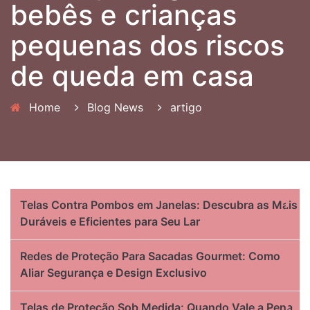
bebês e crianças
pequenas dos riscos
de queda em casa
Home
Blog News
artigo
Telas Contra Pombos em Janelas: Descubra as Mais
Duráveis e Eficientes para Seu Lar
Redes de Proteção Para Sacadas Gourmet: Como
Aliar Segurança e Design Exclusivo
Telas de Proteção Sob Medida: Quando Vale a Pena