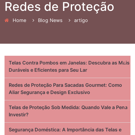
Redes de Proteção
Home
Blog News
artigo
Telas Contra Pombos em Janelas: Descubra as Mais
Duráveis e Eficientes para Seu Lar
Redes de Proteção Para Sacadas Gourmet: Como
Aliar Segurança e Design Exclusivo
Telas de Proteção Sob Medida: Quando Vale a Pena
Investir?
Segurança Doméstica: A Importância das Telas e