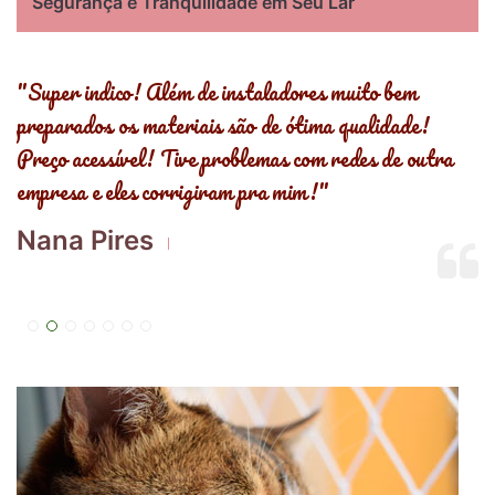
Segurança e Tranquilidade em Seu Lar
s
"Super indico! Além de instaladores muito bem
"
preparados os materiais são de ótima qualidade!
,
Preço acessível! Tive problemas com redes de outra
R
empresa e eles corrigiram pra mim!"
E
Nana Pires