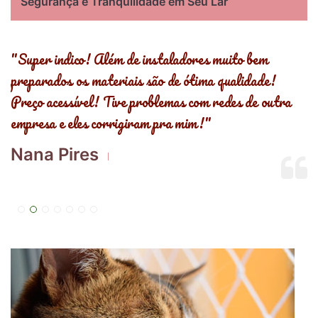
Segurança e Tranquilidade em Seu Lar
s
"Super indico! Além de instaladores muito bem
"
preparados os materiais são de ótima qualidade!
,
Preço acessível! Tive problemas com redes de outra
R
empresa e eles corrigiram pra mim!"
E
Nana Pires