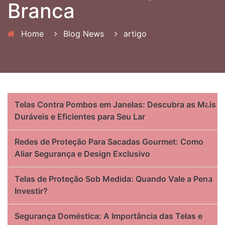
Branca
Home
Blog News
artigo
Telas Contra Pombos em Janelas: Descubra as Mais
Duráveis e Eficientes para Seu Lar
Redes de Proteção Para Sacadas Gourmet: Como
Aliar Segurança e Design Exclusivo
Telas de Proteção Sob Medida: Quando Vale a Pena
Investir?
Segurança Doméstica: A Importância das Telas e