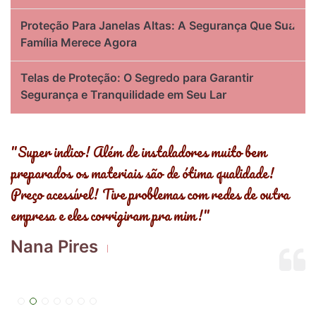
Proteção Para Janelas Altas: A Segurança Que Sua
Família Merece Agora
Telas de Proteção: O Segredo para Garantir
Segurança e Tranquilidade em Seu Lar
s
"Super indico! Além de instaladores muito bem
"
preparados os materiais são de ótima qualidade!
,
Preço acessível! Tive problemas com redes de outra
R
empresa e eles corrigiram pra mim!"
E
Nana Pires