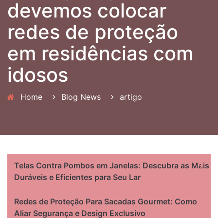
devemos colocar
redes de proteção
em residências com
idosos
Home
Blog News
artigo
Telas Contra Pombos em Janelas: Descubra as Mais
Duráveis e Eficientes para Seu Lar
Redes de Proteção Para Sacadas Gourmet: Como
Aliar Segurança e Design Exclusivo