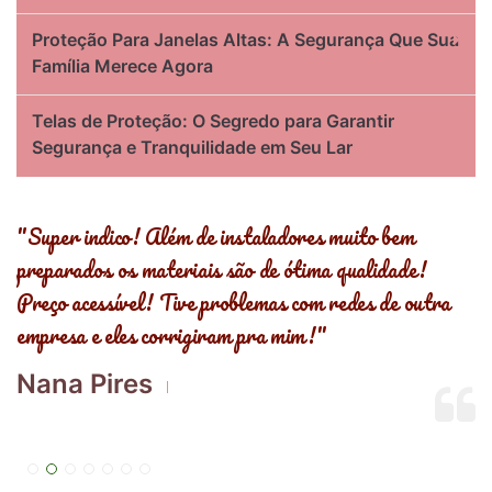
Proteção Para Janelas Altas: A Segurança Que Sua
Família Merece Agora
Telas de Proteção: O Segredo para Garantir
Segurança e Tranquilidade em Seu Lar
s
"Super indico! Além de instaladores muito bem
"
preparados os materiais são de ótima qualidade!
,
Preço acessível! Tive problemas com redes de outra
R
empresa e eles corrigiram pra mim!"
E
Nana Pires