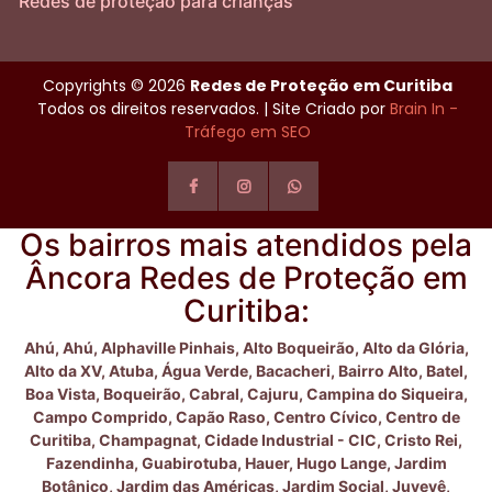
Redes de proteção para crianças
Copyrights © 2026
Redes de Proteção em Curitiba
Todos os direitos reservados. | Site Criado por
Brain In -
Tráfego em SEO
Os bairros mais atendidos pela
Âncora Redes de Proteção em
Curitiba:
Ahú,
Ahú,
Alphaville Pinhais,
Alto Boqueirão,
Alto da Glória,
Alto da XV,
Atuba,
Água Verde,
Bacacheri,
Bairro Alto,
Batel,
Boa Vista,
Boqueirão,
Cabral,
Cajuru,
Campina do Siqueira,
Campo Comprido,
Capão Raso,
Centro Cívico,
Centro de
Curitiba,
Champagnat,
Cidade Industrial - CIC,
Cristo Rei,
Fazendinha,
Guabirotuba,
Hauer,
Hugo Lange,
Jardim
Botânico,
Jardim das Américas,
Jardim Social,
Juvevê,