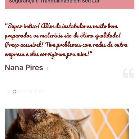
Segurança e Tranquilidade em Seu Lar
s
"Super indico! Além de instaladores muito bem
"
preparados os materiais são de ótima qualidade!
,
Preço acessível! Tive problemas com redes de outra
R
empresa e eles corrigiram pra mim!"
E
Nana Pires