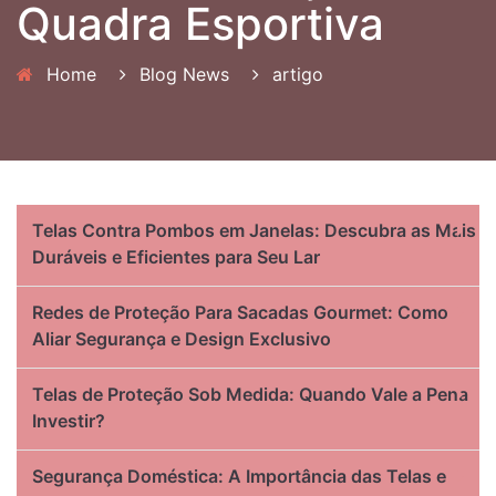
Quadra Esportiva
Home
Blog News
artigo
Telas Contra Pombos em Janelas: Descubra as Mais
Duráveis e Eficientes para Seu Lar
Redes de Proteção Para Sacadas Gourmet: Como
Aliar Segurança e Design Exclusivo
Telas de Proteção Sob Medida: Quando Vale a Pena
Investir?
Segurança Doméstica: A Importância das Telas e