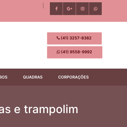
(41) 3257-8382
(41) 9558-9992
BOS
QUADRAS
CORPORAÇÕES
as e trampolim