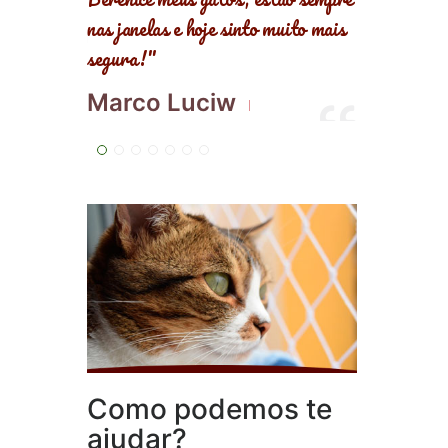
 muito mais
mim!"
Nana Pires
Como podemos te
ajudar?