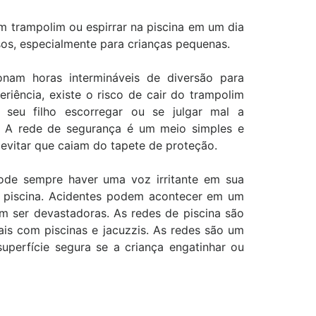
m trampolim ou espirrar na piscina em um dia
osos, especialmente para crianças pequenas.
nam horas intermináveis ​​de diversão para
riência, existe o risco de cair do trampolim
seu filho escorregar ou se julgar mal a
s. A rede de segurança é um meio simples e
evitar que caiam do tapete de proteção.
ode sempre haver uma voz irritante em sua
a piscina. Acidentes podem acontecer em um
"Estou extremamente satisfeita
"Gostei muito do traba
 ser devastadoras. As redes de piscina são
com a qualidade e rapidez na
pronto atendimento da
iais com piscinas e jacuzzis. As redes são um
erfície segura se a criança engatinhar ou
instalação das nossas redes de
qualidade e atenção. P
proteção. Minha família segura e
toda a equipe!"
protegida. Gratidão!"
Bruno