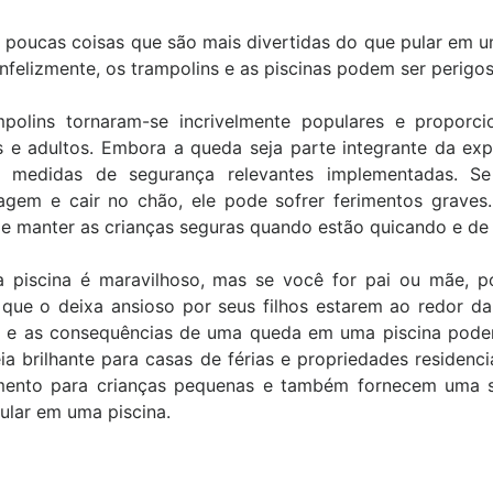
 poucas coisas que são mais divertidas do que pular em u
 Infelizmente, os trampolins e as piscinas podem ser perig
polins tornaram-se incrivelmente populares e proporcio
s e adultos. Embora a queda seja parte integrante da expe
 medidas de segurança relevantes implementadas. Se 
sagem e cair no chão, ele pode sofrer ferimentos grave
de manter as crianças seguras quando estão quicando e de 
 piscina é maravilhoso, mas se você for pai ou mãe, p
que o deixa ansioso por seus filhos estarem ao redor d
gurança e conforto
"Serviço rápido, pedi e me
e e as consequências de uma queda em uma piscina podem
mília ,filhos e pets
atenderam no mesmo dia, fiquei
ia brilhante para casas de férias e propriedades residenc
ento para crianças pequenas e também fornecem uma sup
com redes de proteção
satisfeito com o trabalho,
pular em uma piscina.
es de Proteção."
instaladores super educados e
Bartolomeu meu gato ficou
o Cruz
protegido."