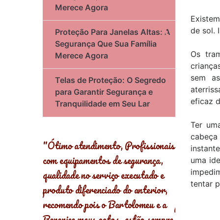
Merece Agora
Existem
de sol.
Proteção Para Janelas Altas: A
Segurança Que Sua Família
Os tram
Merece Agora
criança
sem as
Telas de Proteção: O Segredo
aterris
para Garantir Segurança e
eficaz 
Tranquilidade em Seu Lar
Ter uma
cabeça 
ofissionais
"Super indico! Além de
"Oferece se
instant
gurança,
instaladores muito bem preparados
para toda fa
uma ide
impedim
ecutado e
os materiais são de ótima
protegidos 
tentar 
 anterior,
qualidade! Preço acessível! Tive
Âncora Red
lomeu e a
problemas com redes de outra
Everald
stão sempre
empresa e eles corrigiram pra