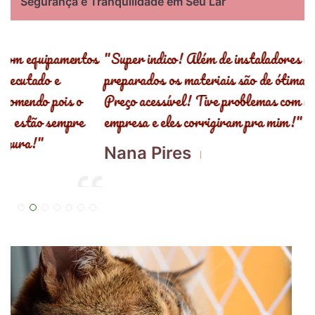
Segurança e Tranquilidade em Seu Lar
s
"Super indico! Além de instaladores muito bem
"
preparados os materiais são de ótima qualidade!
,
Preço acessível! Tive problemas com redes de outra
R
empresa e eles corrigiram pra mim!"
E
Nana Pires