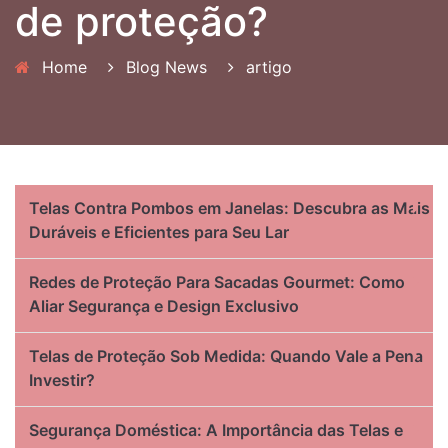
de proteção?
Home
Blog News
artigo
Telas Contra Pombos em Janelas: Descubra as Mais
Duráveis e Eficientes para Seu Lar
Redes de Proteção Para Sacadas Gourmet: Como
Aliar Segurança e Design Exclusivo
Telas de Proteção Sob Medida: Quando Vale a Pena
Investir?
Segurança Doméstica: A Importância das Telas e