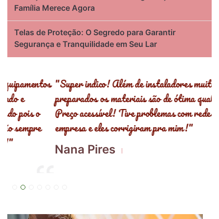
Família Merece Agora
Telas de Proteção: O Segredo para Garantir
Segurança e Tranquilidade em Seu Lar
s
"Super indico! Além de instaladores muito bem
"
preparados os materiais são de ótima qualidade!
,
Preço acessível! Tive problemas com redes de outra
R
empresa e eles corrigiram pra mim!"
E
Nana Pires