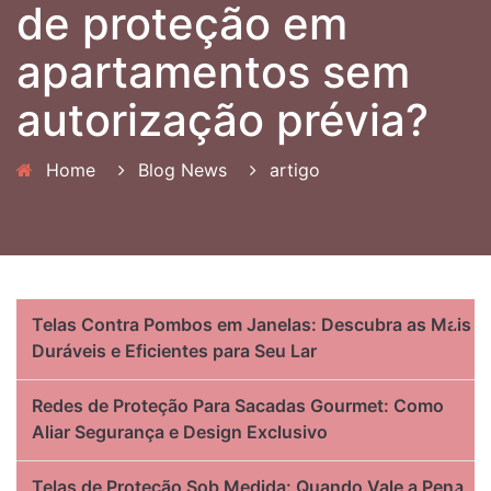
de proteção em
apartamentos sem
autorização prévia?
Home
Blog News
artigo
Telas Contra Pombos em Janelas: Descubra as Mais
Duráveis e Eficientes para Seu Lar
Redes de Proteção Para Sacadas Gourmet: Como
Aliar Segurança e Design Exclusivo
Telas de Proteção Sob Medida: Quando Vale a Pena