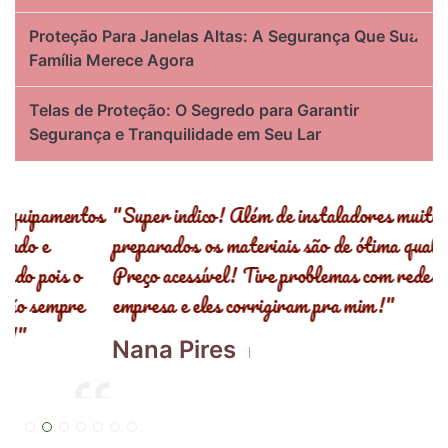
Proteção Para Janelas Altas: A Segurança Que Sua
Família Merece Agora
Telas de Proteção: O Segredo para Garantir
Segurança e Tranquilidade em Seu Lar
s
"Super indico! Além de instaladores muito bem
"
preparados os materiais são de ótima qualidade!
,
Preço acessível! Tive problemas com redes de outra
R
empresa e eles corrigiram pra mim!"
E
Nana Pires