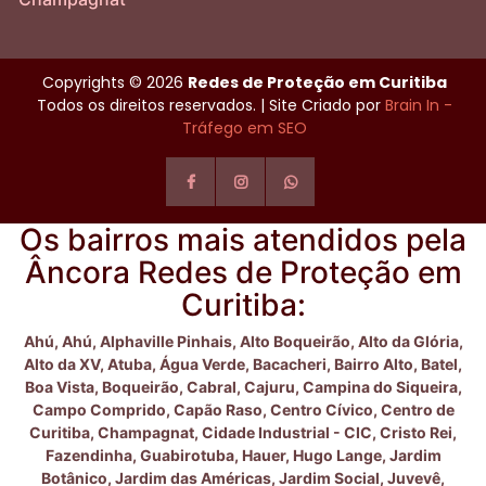
Copyrights © 2026
Redes de Proteção em Curitiba
Todos os direitos reservados. | Site Criado por
Brain In -
Tráfego em SEO
Os bairros mais atendidos pela
Âncora Redes de Proteção em
Curitiba:
Ahú,
Ahú,
Alphaville Pinhais,
Alto Boqueirão,
Alto da Glória,
Alto da XV,
Atuba,
Água Verde,
Bacacheri,
Bairro Alto,
Batel,
Boa Vista,
Boqueirão,
Cabral,
Cajuru,
Campina do Siqueira,
Campo Comprido,
Capão Raso,
Centro Cívico,
Centro de
Curitiba,
Champagnat,
Cidade Industrial - CIC,
Cristo Rei,
Fazendinha,
Guabirotuba,
Hauer,
Hugo Lange,
Jardim
Botânico,
Jardim das Américas,
Jardim Social,
Juvevê,