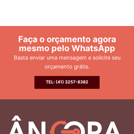
Faça o orçamento agora
mesmo pelo WhatsApp
Basta enviar uma mensagem e solicite seu
orçamento grátis.
TEL: (41) 3257-8382