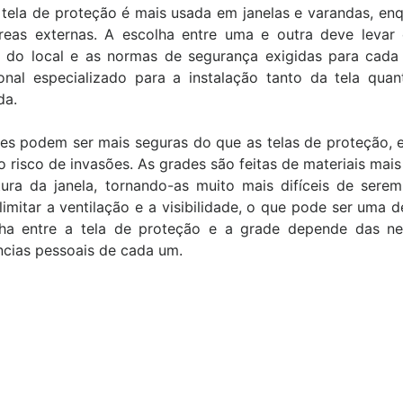
a tela de proteção é mais usada em janelas e varandas, e
eas externas. A escolha entre uma e outra deve levar 
a do local e as normas de segurança exigidas para cada
ional especializado para a instalação tanto da tela qu
da.
es podem ser mais seguras do que as telas de proteção, e
o risco de invasões. As grades são feitas de materiais mais
tura da janela, tornando-as muito mais difíceis de ser
imitar a ventilação e a visibilidade, o que pode ser uma
ha entre a tela de proteção e a grade depende das ne
ncias pessoais de cada um.
gurança e conforto
"Serviço rápido, pedi e me
mília ,filhos e pets
atenderam no mesmo dia, fiquei
com redes de proteção
satisfeito com o trabalho,
es de Proteção."
instaladores super educados e
Bartolomeu meu gato ficou
o Cruz
protegido."