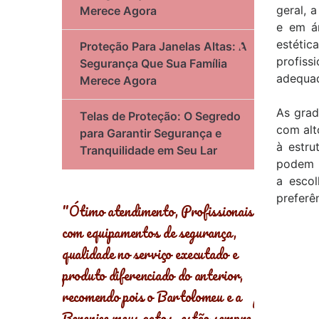
geral, 
Merece Agora
e em ár
estétic
Proteção Para Janelas Altas: A
profiss
Segurança Que Sua Família
adequa
Merece Agora
As grad
Telas de Proteção: O Segredo
com alt
para Garantir Segurança e
à estru
Tranquilidade em Seu Lar
podem l
a escol
preferê
ofissionais
"Super indico! Além de
"Oferece se
gurança,
instaladores muito bem preparados
para toda fa
ecutado e
os materiais são de ótima
protegidos 
 anterior,
qualidade! Preço acessível! Tive
Âncora Red
lomeu e a
problemas com redes de outra
Everald
stão sempre
empresa e eles corrigiram pra