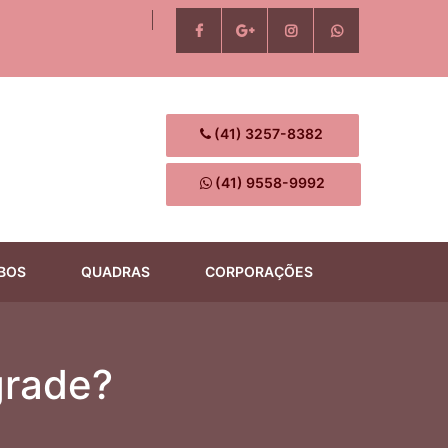
(41) 3257-8382
(41) 9558-9992
BOS
QUADRAS
CORPORAÇÕES
grade?