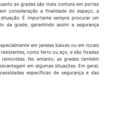
nquanto as grades são mais comuns em portas
em consideração a finalidade do espaço, a
 situação. É importante sempre procurar um
anto da grade, garantindo assim a segurança
specialmente em janelas baixas ou em locais
 resistentes, como ferro ou aço, e são fixadas
em removidas. No entanto, as grades também
 desvantagem em algumas situações. Em geral,
cessidades específicas de segurança e das
"Estou extremamente satisfeita
"Gostei muito do traba
com a qualidade e rapidez na
pronto atendimento da
instalação das nossas redes de
qualidade e atenção. P
proteção. Minha família segura e
toda a equipe!"
protegida. Gratidão!"
Bruno